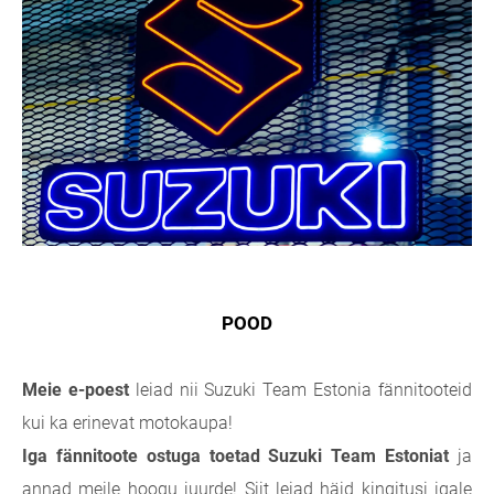
POOD
Meie e-poest
leiad nii Suzuki Team Estonia fännitooteid
kui ka erinevat motokaupa!
Iga fännitoote ostuga toetad Suzuki Team Estoniat
ja
annad meile hoogu juurde! Siit leiad häid kingitusi igale