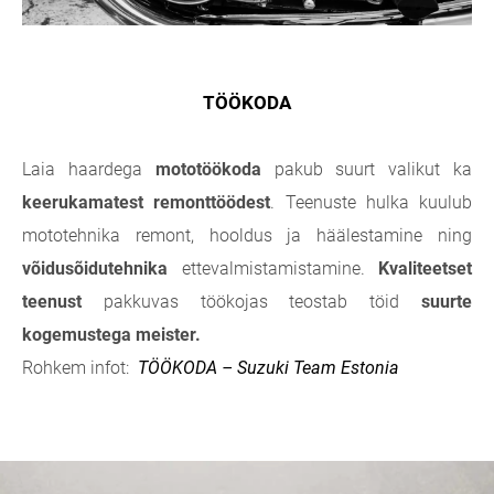
TÖÖKODA
Laia haardega
mototöökoda
pakub suurt valikut ka
keerukamatest remonttöödest
. Teenuste hulka kuulub
mototehnika remont, hooldus ja häälestamine ning
võidusõidutehnika
ettevalmistamistamine.
Kvaliteetset
teenust
pakkuvas töökojas teostab töid
suurte
kogemustega meister.
Rohkem infot:
TÖÖKODA – Suzuki Team Estonia