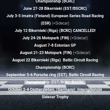
Championship (BCRC)
June 27-28 Bikernieki (EST/BSCRC)
July 3-5
Imatra (Finland) European Series Road Racing
(ESR)
(+Sidecar)
July 12 Bikernieki (Riga) (BCRC) CANCELLED!
July 24-26 Motopark (FIN)
(+Sidecar)
August 7-8 Estonian GP
August 21-23 Motopark (FIN)
(+Sidecar)
August 22 Bikernieki (Riga) Baltic Circuit Racing
Championship (BCRC)
September 5-6 Porsche ring (EST) Baltic Circuit Racing
Championship (EST/BCRC/BSCRC)
October 2-4 Oschersleben, (Germany)
Internationale
Sidecar Trophy