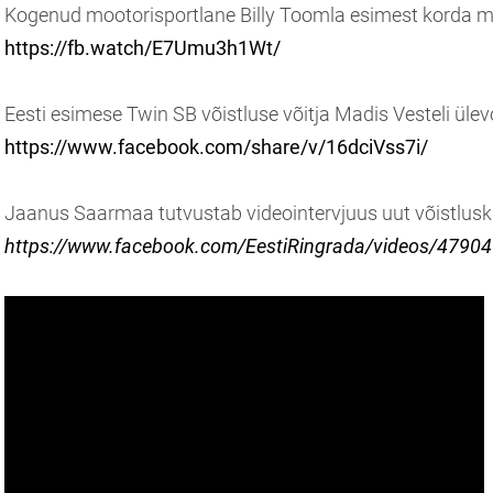
Kogenud mootorisportlane Billy Toomla esimest korda mo
https://fb.watch/E7Umu3h1Wt/
Eesti esimese Twin SB võistluse võitja Madis Vesteli üle
https://www.facebook.com/share/v/16dciVss7i/
Jaanus Saarmaa tutvustab videointervjuus uut võistluskl
https://www.facebook.com/EestiRingrada/videos/4790