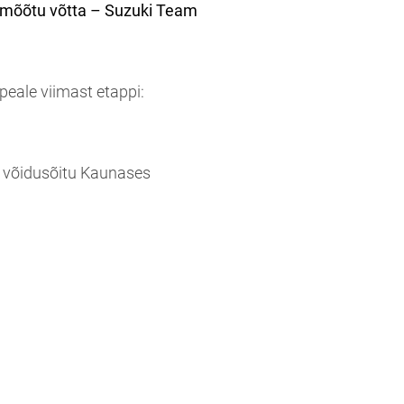
lt mõõtu võtta – Suzuki Team
peale viimast etappi:
t võidusõitu Kaunases