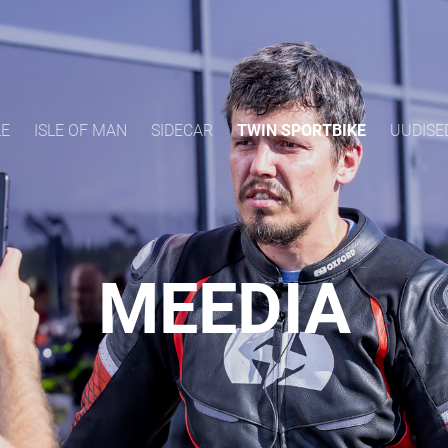
LE
ISLE OF MAN
SIDECAR
TWIN SPORTBIKE
UUDISE
MEEDIA