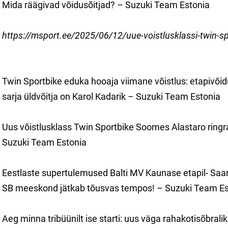
Mida räägivad võidusõitjad? – Suzuki Team Estonia
https://msport.ee/2025/06/12/uue-voistlusklassi-twin-sp
Twin Sportbike eduka hooaja viimane võistlus: etapivõidu
sarja üldvõitja on Karol Kadarik – Suzuki Team Estonia
Uus võistlusklass Twin Sportbike Soomes Alastaro ringraj
Suzuki Team Estonia
Eestlaste supertulemused Balti MV Kaunase etapil- Saar
SB meeskond jätkab tõusvas tempos! – Suzuki Team Es
Aeg minna tribüünilt ise starti: uus väga rahakotisõbrali