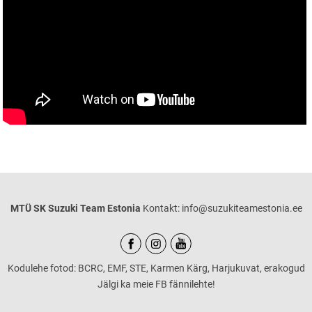
MTÜ SK Suzuki Team Estonia
Kontakt: info@suzukiteamestonia.ee
Kodulehe fotod: BCRC, EMF, STE, Karmen Kärg, Harjukuvat, erakogud
Jälgi ka meie FB fännilehte!