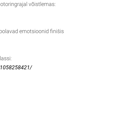
toringrajal võistlemas:
voolavad emotsioonid finišis
assi:
41058258421/