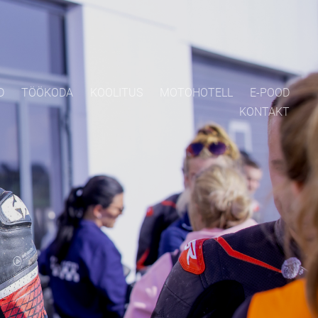
D
TÖÖKODA
KOOLITUS
MOTOHOTELL
E-POOD
KONTAKT