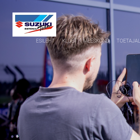
ESILEHT
KLUBI
MEESKOND
TOETAJA