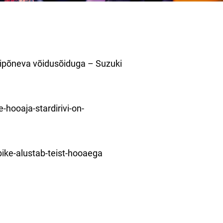
ülipõneva võidusõiduga – Suzuki
hooaja-stardirivi-on-
ike-alustab-teist-hooaega