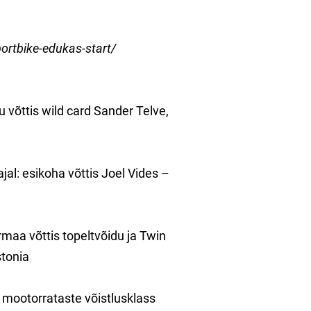
ortbike-edukas-start/
 võttis wild card Sander Telve,
al: esikoha võttis Joel Vides –
maa võttis topeltvõidu ja Twin
tonia
k mootorrataste võistlusklass