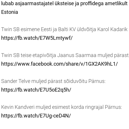
lubab asjaarmastajatel üksteise ja proffidega ametliku
Estonia
Twin SB esimene Eesti ja Balti KV üldvõitja Karol Kadarik 
https://fb.watch/E7W5Lmtywf/
Twin SB teise etapivõitja Jaanus Saarmaa muljed päras
https://www.facebook.com/share/v/1GX2AK9hL1/
Sander Telve muljed pärast sõiduvõitu Pärnus:
https://fb.watch/E7U5oE2q5h/
Kevin Kandveri muljed esimest korda ringrajal Pärnus:
https://fb.watch/E7Ug-ceD4N/