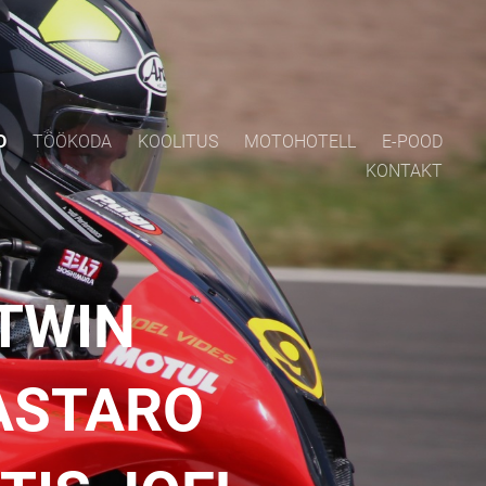
D
TÖÖKODA
KOOLITUS
MOTOHOTELL
E-POOD
KONTAKT
TWIN
ASTARO