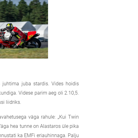
 juhtima juba stardis. Vides hoidis
kundiga. Videse parim aeg oli 2.10,5.
 liidriks.
lavahetusega väga rahule: „Kui Twin
. Väga hea tunne on Alastaros üle pika
unnustati ka EMFi eriauhinnaga. Palju