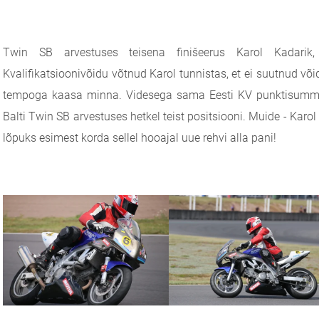
Twin SB arvestuses teisena finišeerus Karol Kadari
Kvalifikatsioonivõidu võtnud Karol tunnistas, et ei suutnud võ
tempoga kaasa minna. Videsega sama Eesti KV punktisummat 
Balti Twin SB arvestuses hetkel teist positsiooni. Muide - Karol
lõpuks esimest korda sellel hooajal uue rehvi alla pani!