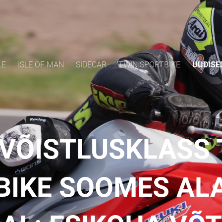
LE
ISLE OF MAN
SIDECAR
TWIN SPORTBIKE
UUDISE
 VÕISTLUSKLASS 
BIKE SOOMES AL