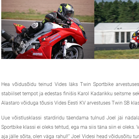
Hea võidusõidu teinud Vides läks Twin Sportbike arvestuses
stabiilset tempot ja edestas finišis Karol Kadarikku seitsme se
Alastaro võiduga tõusis Vides Eesti KV arvestuses Twin SB klassi
Uue võistlusklassi stardiridu täendama tulnud Joel jäi näda
Sportbike klassi ei oleks tehtud, ega ma siis täna siin ei oleks
aja jälle sõita, olen väga rahul!“ Joel Videsi head võidusõitu t