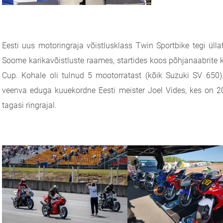
Eesti uus motoringraja võistlusklass Twin Sportbike tegi üll
Soome karikavõistluste raames, startides koos põhjanaabrite 
Cup. Kohale oli tulnud 5 mootorratast (kõik Suzuki SV 650)
veenva eduga kuuekordne Eesti meister Joel Vides, kes on 2
tagasi ringrajal.