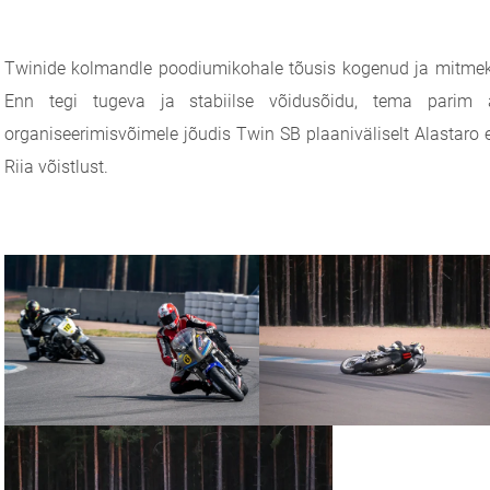
Twinide kolmandle poodiumikohale tõusis kogenud ja mitmek
Enn tegi tugeva ja stabiilse võidusõidu, tema parim 
organiseerimisvõimele jõudis Twin SB plaaniväliselt Alastaro
Riia võistlust.