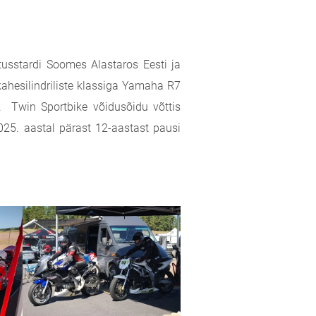
atusstardi Soomes Alastaros Eesti ja
kahesilindriliste klassiga Yamaha R7
. Twin Sportbike võidusõidu võttis
025. aastal pärast 12-aastast pausi