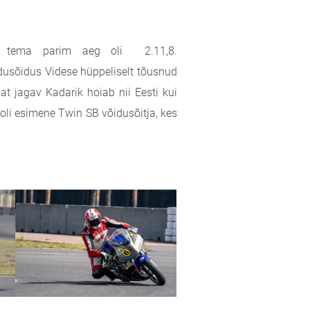
k, tema parim aeg oli 2.11,8.
idusõidus Videse hüppeliselt tõusnud
jagav Kadarik hoiab nii Eesti kui
 oli esimene Twin SB võidusõitja, kes