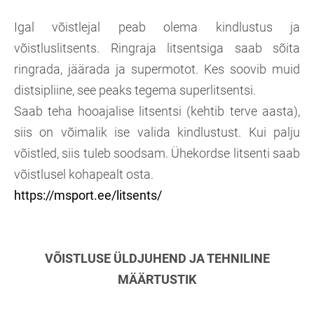
Igal võistlejal peab olema kindlustus ja
võistluslitsents. Ringraja litsentsiga saab sõita
ringrada, jäärada ja supermotot. Kes soovib muid
distsipliine, see peaks tegema superlitsentsi.
Saab teha hooajalise litsentsi (kehtib terve aasta),
siis on võimalik ise valida kindlustust. Kui palju
võistled, siis tuleb soodsam. Ühekordse litsenti saab
võistlusel kohapealt osta.
https://msport.ee/litsents/
VÕISTLUSE ÜLDJUHEND JA TEHNILINE
MÄÄRTUSTIK