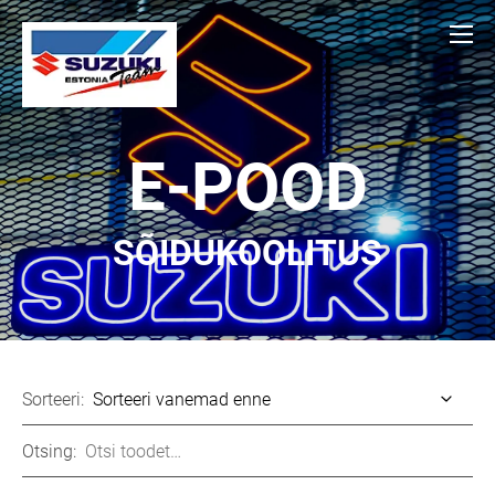
E-POOD
SÕIDUKOOLITUS
Sorteeri:
Otsing: