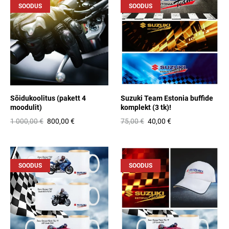
SOODUS
SOODUS
Sõidukoolitus (pakett 4
Suzuki Team Estonia buffide
moodulit)
komplekt (3 tk)!
1 000,00 €
800,00 €
75,00 €
40,00 €
SOODUS
SOODUS