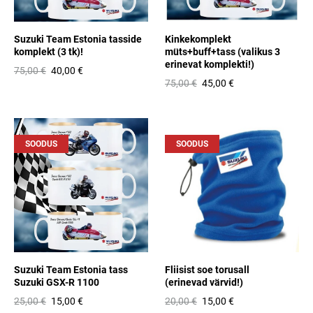
Suzuki Team Estonia tasside
Kinkekomplekt
komplekt (3 tk)!
müts+buff+tass (valikus 3
erinevat komplekti!)
75,00 €
40,00 €
75,00 €
45,00 €
SOODUS
SOODUS
Suzuki Team Estonia tass
Fliisist soe torusall
Suzuki GSX-R 1100
(erinevad värvid!)
25,00 €
15,00 €
20,00 €
15,00 €