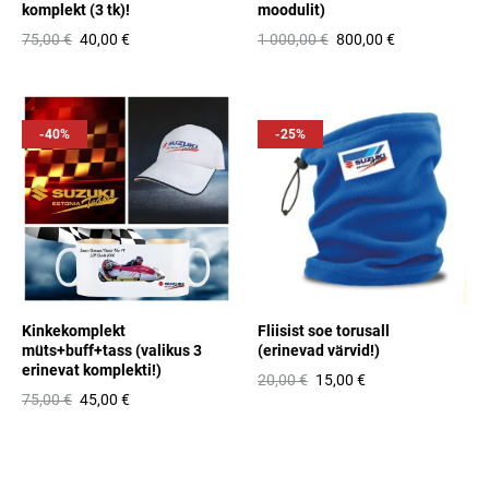
komplekt (3 tk)!
moodulit)
75,00 €
40,00 €
1 000,00 €
800,00 €
-40%
-25%
Kinkekomplekt
Fliisist soe torusall
müts+buff+tass (valikus 3
(erinevad värvid!)
erinevat komplekti!)
20,00 €
15,00 €
75,00 €
45,00 €