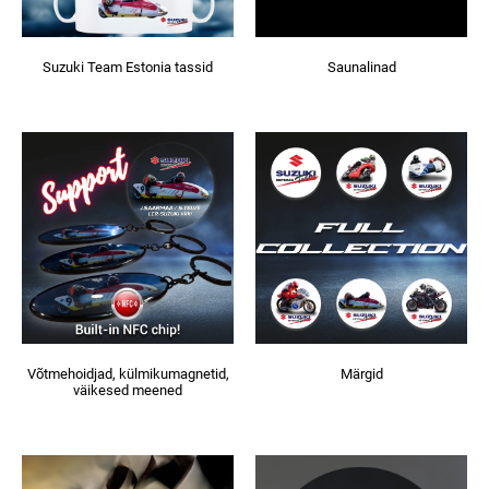
Suzuki Team Estonia tassid
Saunalinad
Võtmehoidjad, külmikumagnetid,
Märgid
väikesed meened