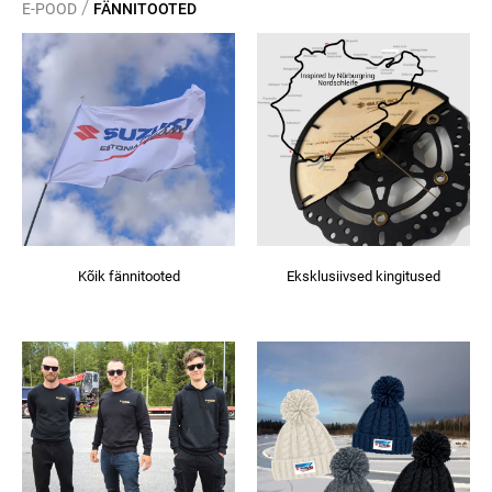
/
E-POOD
FÄNNITOOTED
Kõik fännitooted
Eksklusiivsed kingitused