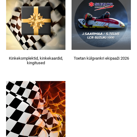
Kinkekomplektid, kinkekaardid,
Toetan külgvankri ekipaaži 2026
kingitused