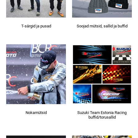
T-särgid ja pusad
Soojad mütsid, sallid ja buffid
Nokamütsid
Suzuki Team Estonia Racing
buffid/torusallid