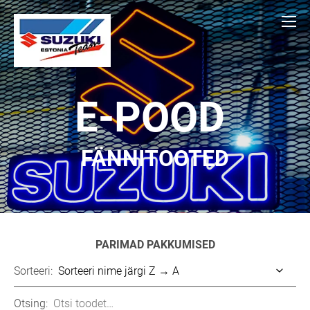
E-POOD
FÄNNITOOTED
PARIMAD PAKKUMISED
Sorteeri:
Otsing: