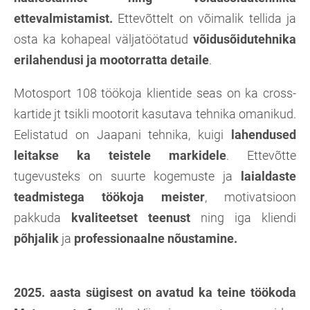
ettevalmistamist.
Ettevõttelt on võimalik tellida ja
osta ka kohapeal väljatöötatud
võidusõidutehnika
erilahendusi ja mootorratta detaile
.
Motosport 108 töökoja klientide seas on ka cross-
kartide jt tsikli mootorit kasutava tehnika omanikud.
Eelistatud on Jaapani tehnika, kuigi
lahendused
leitakse ka teistele markidele
. Ettevõtte
tugevusteks on suurte kogemuste ja
laialdaste
teadmistega töökoja meister
, motivatsioon
pakkuda
kvaliteetset teenust
ning iga kliendi
põhjalik
ja
professionaalne nõustamine.
2025. aasta sügisest on avatud ka teine töökoda