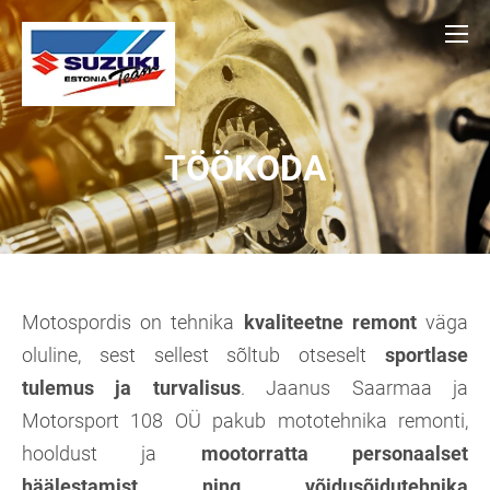
TÖÖKODA
Motospordis on tehnika
kvaliteetne remont
väga
oluline, sest sellest sõltub otseselt
sportlase
tulemus ja turvalisus
. Jaanus Saarmaa ja
Motorsport 108 OÜ pakub mototehnika remonti,
hooldust ja
mootorratta personaalset
häälestamist ning võidusõidutehnika