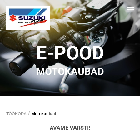
E-POOD
MOTOKAUBAD
/
TÖÖKODA
Motokaubad
AVAME VARSTI!