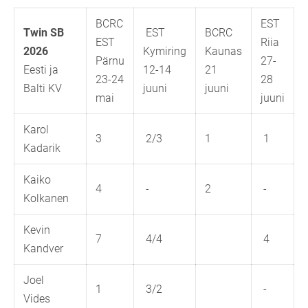
BCRC
EST
Twin SB
EST
BCRC
EST
Riia
2026
Kymiring
Kaunas
Pärnu
27-
Eesti ja
12-14
21
23-24
28
Balti KV
juuni
juuni
mai
juuni
Karol
3
2/3
1
1
Kadarik
Kaiko
4
-
2
-
Kolkanen
Kevin
7
4/4
4
Kandver
Joel
1
3/2
-
Vides