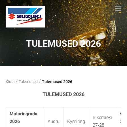
TULEMUSED 2026
/
/
Klubi
Tulemused
Tulemused 2026
TULEMUSED 2026
Motoringrada
ES
Bikernieki
2026
Audru
Kymiring
GP
27-28