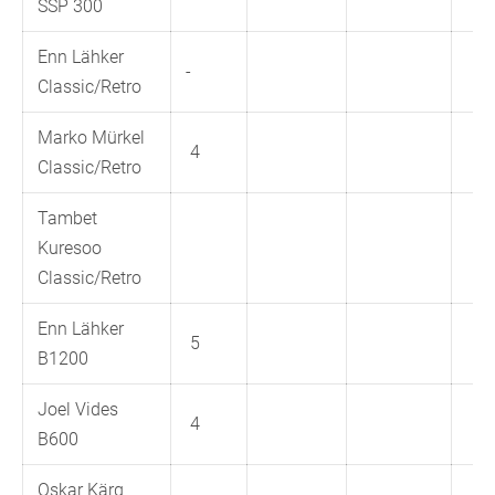
SSP 300
Enn Lähker
-
Classic/Retro
Marko Mürkel
4
Classic/Retro
Tambet
Kuresoo
Classic/Retro
Enn Lähker
5
B1200
Joel Vides
4
B600
Oskar Kärg