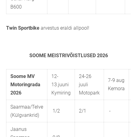
B600
Twin Sportbike
arvestus eraldi allpool!
SOOME MEISTRIVÕISTLUSED 2026
Soome MV
12-
24-26
2
7-9 aug
Motoringrada
13.juuni
juuli
a
Kemora
2026
Kymiring
Motopark
M
Saarmaa/Telve
1/2
2/1
-
(Külgvankrid)
Jaanus