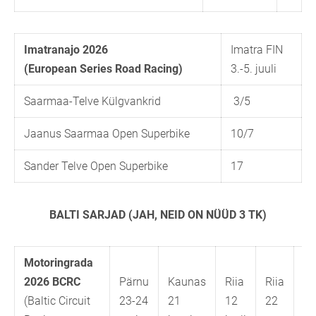
Imatranajo 2026
Imatra FIN
(European Series Road Racing)
3.-5. juuli
Saarmaa-Telve Külgvankrid
3/5
Jaanus Saarmaa Open Superbike
10/7
Sander Telve Open Superbike
17
BALTI SARJAD (JAH, NEID ON NÜÜD 3 TK)
Motoringrada
2026 BCRC
Pärnu
Kaunas
Riia
Riia
Pä
(Baltic Circuit
23-24
21
12
22
5-