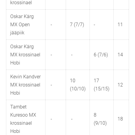
krossinael
Oskar Kärg
MX Open
-
7 (7/7)
-
11
jääpiik
Oskar Kärg
MX krossinael
-
-
6 (7/6)
14
Hobi
Kevin Kandver
10
17
MX krossinael
-
12
(10/10)
(15/15)
Hobi
Tambet
Kuresoo MX
8
-
-
18
krossinael
(9/10)
Hobi