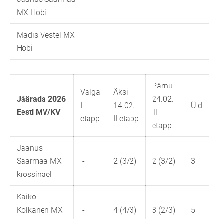
MX Hobi
Madis Vestel MX
Hobi
Pärnu
Valga
Äksi
Jäärada 2026
24.02.
I
14.02.
Üld
Eesti MV/KV
III
etapp
II etapp
etapp
Jaanus
Saarmaa MX
-
2 (3/2)
2 (3/2)
3
krossinael
Kaiko
Kolkanen MX
-
4 (4/3)
3 (2/3)
5