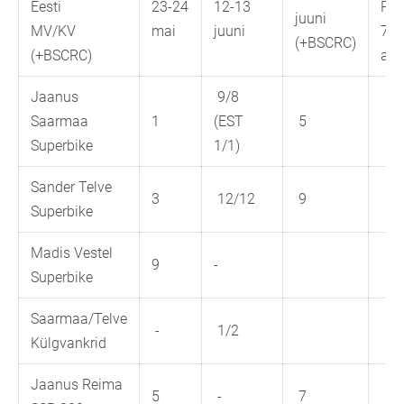
Eesti
23-24
12-13
Pär
juuni
MV/KV
mai
juuni
7-9
(+BSCRC)
(+BSCRC)
aug
Jaanus
9/8
Saarmaa
1
(EST
5
Superbike
1/1)
Sander Telve
3
12/12
9
Superbike
Madis Vestel
9
-
Superbike
Saarmaa/Telve
-
1/2
Külgvankrid
Jaanus Reima
5
-
7