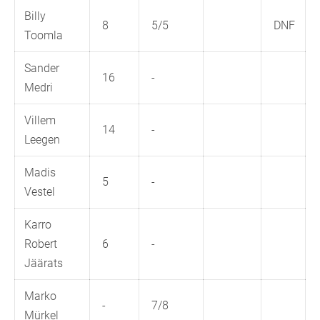
Billy
8
5/5
DNF
Toomla
Sander
16
-
Medri
Villem
14
-
Leegen
Madis
5
-
Vestel
Karro
Robert
6
-
Jäärats
Marko
-
7/8
Mürkel