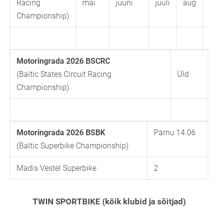
Racing
mai
juuni
juuli
aug
se
Championship)
Motoringrada 2026 BSCRC
(Baltic States Circuit Racing
Üld
Championship)
Motoringrada 2026 BSBK
Pärnu 14.06
(Baltic Superbike Championship)
Madis Vestel Superbike
2
TWIN SPORTBIKE (kõik klubid ja sõitjad)