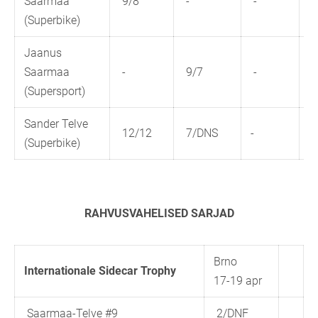
Saarmaa
9/8
-
-
(Superbike)
Jaanus
Saarmaa
-
9/7
-
(Supersport)
Sander Telve
12/12
7/DNS
-
(Superbike)
RAHVUSVAHELISED SARJAD
Brno
Internationale Sidecar Trophy
17-19 apr
Saarmaa-Telve #9
2/DNF