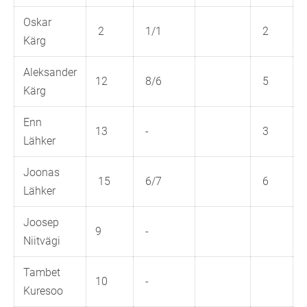
Oskar
2
1/1
2
Kärg
Aleksander
12
8/6
5
Kärg
Enn
13
-
3
Lähker
Joonas
15
6/7
6
Lähker
Joosep
9
-
Niitvägi
Tambet
10
-
Kuresoo