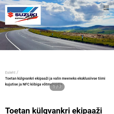
/
Esileht
Toetan külgvankri ekipaaži ja valin meeneks eksklusiivse tiimi
kujutise ja NFC kiibiga võtmehoidja
1 / 7
Toetan külgvankri ekipaaži