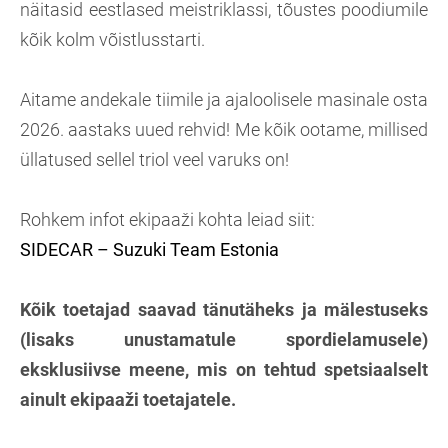
näitasid eestlased meistriklassi, tõustes poodiumile
kõik kolm võistlusstarti.
Aitame andekale tiimile ja ajaloolisele masinale osta
2026. aastaks uued rehvid! M
e kõik ootame, millised
üllatused sellel triol veel varuks on!
Rohkem infot ekipaaži kohta leiad siit:
SIDECAR – Suzuki Team Estonia
Kõik toetajad saavad tänutäheks ja mälestuseks
(lisaks unustamatule spordielamusele)
eksklusiivse meene, mis on tehtud spetsiaalselt
ainult ekipaaži toetajatele.