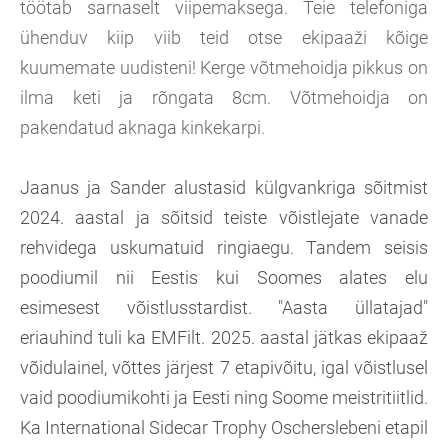
töötab sarnaselt viipemaksega. Teie telefoniga
ühenduv kiip viib teid otse ekipaaži kõige
kuumemate uudisteni! Kerge võtmehoidja pikkus on
ilma keti ja rõngata 8cm. Võtmehoidja on
pakendatud aknaga kinkekarpi.
Jaanus ja Sander alustasid külgvankriga sõitmist
2024. aastal ja sõitsid teiste võistlejate vanade
rehvidega uskumatuid ringiaegu. Tandem seisis
poodiumil nii Eestis kui Soomes alates elu
esimesest võistlusstardist. "Aasta üllatajad"
eriauhind tuli ka EMFilt. 2025. aastal jätkas ekipaaž
võidulainel, võttes järjest 7 etapivõitu, igal võistlusel
vaid poodiumikohti ja Eesti ning Soome meistritiitlid.
Ka International Sidecar Trophy Oscherslebeni etapil