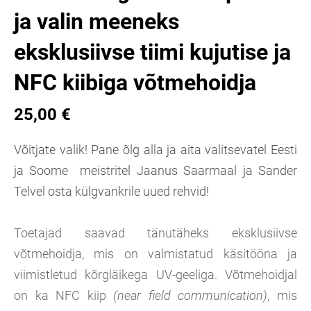
ja valin meeneks
eksklusiivse tiimi kujutise ja
NFC kiibiga võtmehoidja
25,00 €
Võitjate valik! Pane õlg alla ja aita valitsevatel Eesti
ja Soome meistritel Jaanus Saarmaal ja Sander
Telvel osta külgvankrile uued rehvid!
Toetajad saavad tänutäheks eksklusiivse
võtmehoidja, mis on valmistatud käsitööna ja
viimistletud kõrgläikega UV-geeliga. Võtmehoidjal
on ka NFC kiip
(near field communication)
, mis