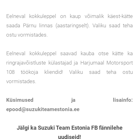
Eelneval kokkuleppel on kaup võimalik käest-kätte
saada Pärnu linnas (aastaringselt). Valiku saad teha
ostu vormistades.
Eelneval kokkuleppel saavad kauba otse kätte ka
ringrajavõistluste külastajad ja Harjumaal Motorsport
108 töökoja kliendid! Valiku saad teha ostu
vormistades.
Küsimused ja lisainfo:
epood@suzukiteamestonia.ee
Jälgi ka Suzuki Team Estonia FB fännilehe
uudiseid!